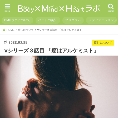
menu
search
BMHラボについて
ハートの英知
プログラム
メディテーション
HOME
癒しについて
Vシリーズ３話目 「癌はアルケミスト」
2022.03.25
癒しについて
Vシリーズ３話目 「癌はアルケミスト」