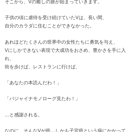
そこから、Vの癒しの旅が
始まっていきます。
子供の頃に虐待を
受け続けていたVは、
長い間、
自分のカラダに
住むことができなかった。
あれほどたくさんの世界中の
女性たちに勇気を与え、
Vにしかできない表現で
大成功をおさめ、豊かさを手に入
れ、
街を歩けば、レストランに行けば、
「あなたの本読んだわ！」
「バジャイナモノローグ見たわ！」
…と感謝される。
なのに、そんなVが癌…
しかも子宮癌という
病にかかって