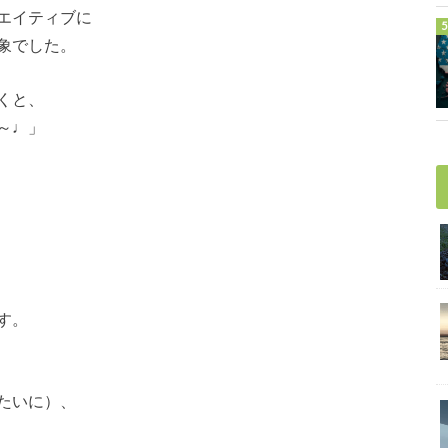
エイティブに
象でした。
くと、
～♩」
す。
たいに）、