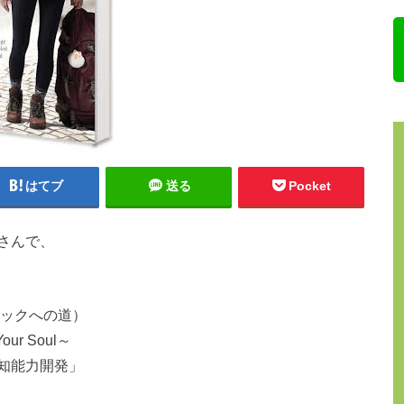
はてブ
送る
Pocket
さんで、
サイキックへの道）
Your Soul～
知能力開発」