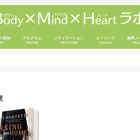
の英知
プログラム
メディテーション
ヒーリング
無料メ
RT
EMOTION
MEDITATION
HEALING
MAI
旅