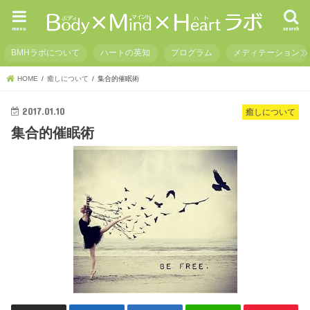
menu
search
BMHラボについて
ハートの英知
プログラム
メディテーション
HOME
癒しについて
集合的催眠術
2017.01.10
癒しについて
集合的催眠術