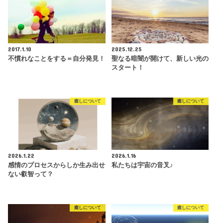
2017.1.10
2025.12.25
不慣れなことをする＝自分発見！
聖なる暗闇が開けて、新しい光の
スタート！
癒しについて
癒しについて
2026.1.22
2026.1.16
感情のプロセスからしか生み出せ
私たちは宇宙の音叉♪
ない叡智って？
癒しについて
癒しについて