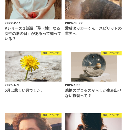
2022.2.17
2025.12.22
Vシリーズ１話目「聖（性）なる
愛猫タッカーくん、スピリットの
女性の器の日」があるって知って
世界へ
いる？
癒しについて
癒しについて
2025.6.9
2026.1.22
5月は悲しい月でした。
感情のプロセスからしか生み出せ
ない叡智って？
癒しについて
癒しについて