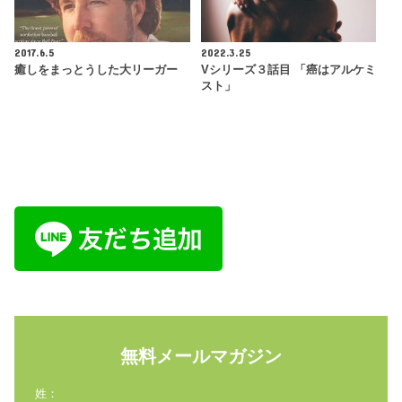
2017.6.5
2022.3.25
癒しをまっとうした大リーガー
Vシリーズ３話目 「癌はアルケミ
スト」
無料メールマガジン
姓：