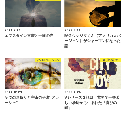
2026.2.25
2024.8.20
エプスタイン文書と一筋の光
闇金ウシジマくん（アメリカ人バ
ージョン）がシャーマンになった
話
インスピレーション
癒しについて
2022.12.29
2022.2.26
９つのお祈りと宇宙の子宮”アカ
Vシリーズ２話目 世界で一番苦
ーシャ”
しい場所から生まれた「喜びの
町」