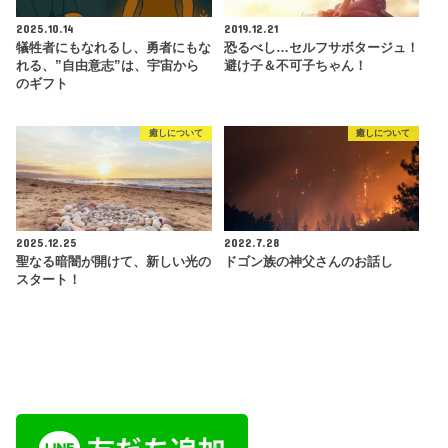
2025.10.14
2019.12.21
犠牲者にもなれるし、勇者にもな
恐るべし…セルフサボタージュ！
れる、”自由意志”は、宇宙から
避け子＆不可子ちゃん！
のギフト
癒しについて
癒しについて
2025.12.25
2022.7.28
聖なる暗闇が開けて、新しい光の
ドゴン族の神父さんのお話し
スタート！