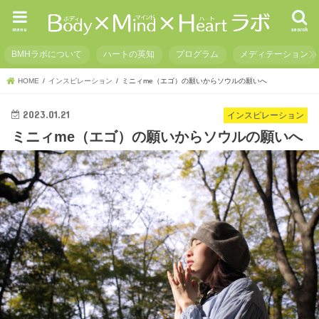
menu
search
BMHラボについて
ハートの英知
プログラム
メディテーション
HOME
インスピレーション
ミニィme（エゴ）の願いからソウルの願いへ
2023.01.21
インスピレーション
ミニィme（エゴ）の願いからソウルの願いへ