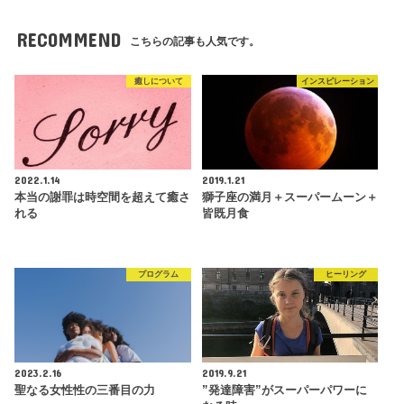
RECOMMEND
こちらの記事も人気です。
癒しについて
インスピレーション
2022.1.14
2019.1.21
本当の謝罪は時空間を超えて癒さ
獅子座の満月＋スーパームーン＋
れる
皆既月食
プログラム
ヒーリング
2023.2.16
2019.9.21
聖なる女性性の三番目の力
”発達障害”がスーパーパワーに