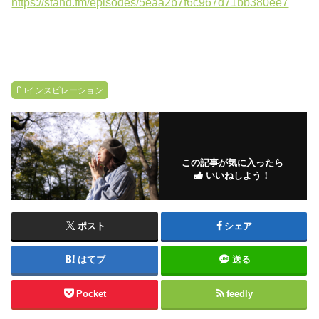
https://stand.fm/episodes/5eaa2b7f6c967d71bb380ee7
インスピレーション
この記事が気に入ったら
いいねしよう！
ポスト
シェア
はてブ
送る
Pocket
feedly